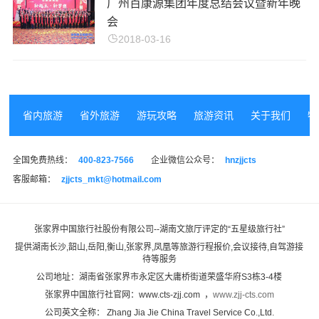
广州百康源集团年度总结会议暨新年晚
会
2018-03-16
省内旅游
省外旅游
游玩攻略
旅游资讯
关于我们
特
全国免费热线：
400-823-7566
企业微信公众号：
hnzjjcts
客服邮箱：
zjjcts_mkt@hotmail.com
张家界中国旅行社股份有限公司--湖南文旅厅评定的“
五星级旅行社
”
提供湖南长沙,韶山,岳阳,衡山,张家界,凤凰等旅游行程报价,会议接待,自驾游接
待等服务
公司地址：湖南省张家界市永定区大庸桥街道荣盛华府S3栋3-4楼
张家界中国旅行社官网：www.cts-zjj.com ，
www.zjj-cts.com
公司英文全称： Zhang Jia Jie China Travel Service Co.,Ltd.