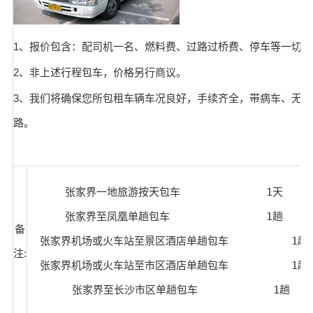
1、报价包含：配司机一名、燃料费、过路过桥费、停车等一切费
2、非上述行程包车，价格另行商议。
3、我们将确保您所包租车辆车况良好，手续齐全，带病车、无保
路。
  张家界一地旅游按天包车	          1天	￥1200	

  张家界至凤凰单趟包车	          1趟	￥2200	

备
  张家界机场或火车站至景区酒店单趟包车	  1趟	￥450	

注:
  张家界机场或火车站至市区酒店单趟包车	  1趟	￥250	

 