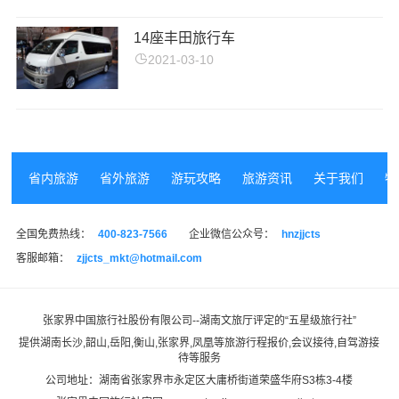
14座丰田旅行车
2021-03-10
省内旅游
省外旅游
游玩攻略
旅游资讯
关于我们
特
全国免费热线：
400-823-7566
企业微信公众号：
hnzjjcts
客服邮箱：
zjjcts_mkt@hotmail.com
张家界中国旅行社股份有限公司--湖南文旅厅评定的“
五星级旅行社
”
提供湖南长沙,韶山,岳阳,衡山,张家界,凤凰等旅游行程报价,会议接待,自驾游接
待等服务
公司地址：湖南省张家界市永定区大庸桥街道荣盛华府S3栋3-4楼