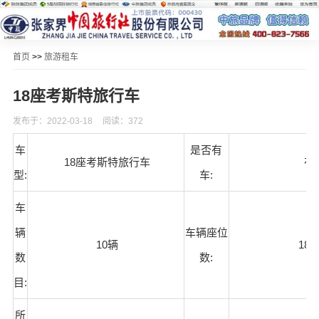
首页
>>
旅游租车
18座考斯特旅行车
发布于：2022-03-18
阅读：372
车
是否有
18座考斯特旅行车
有
型:
车:
车
辆
车辆座位
10辆
18
数
数:
目:
所