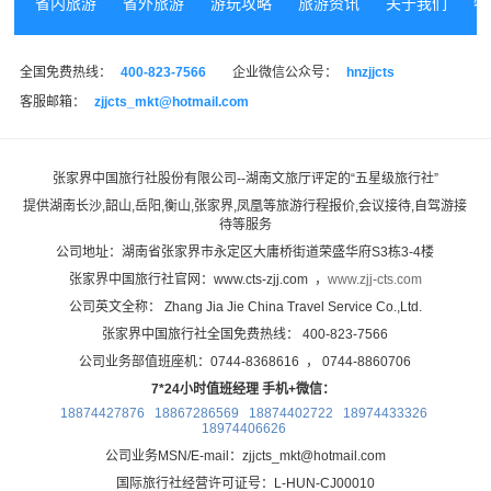
省内旅游
省外旅游
游玩攻略
旅游资讯
关于我们
特
全国免费热线：
400-823-7566
企业微信公众号：
hnzjjcts
客服邮箱：
zjjcts_mkt@hotmail.com
张家界中国旅行社股份有限公司--湖南文旅厅评定的“
五星级旅行社
”
提供湖南长沙,韶山,岳阳,衡山,张家界,凤凰等旅游行程报价,会议接待,自驾游接
待等服务
公司地址：湖南省张家界市永定区大庸桥街道荣盛华府S3栋3-4楼
张家界中国旅行社官网：www.cts-zjj.com ，
www.zjj-cts.com
公司英文全称： Zhang Jia Jie China Travel Service Co.,Ltd.
张家界中国旅行社全国免费热线： 400-823-7566
公司业务部值班座机：0744-8368616 ， 0744-8860706
7*24小时值班经理 手机+微信：
18874427876 18867286569 18874402722 18974433326
18974406626
公司业务MSN/E-mail：zjjcts_mkt@hotmail.com
国际旅行社经营许可证号：L-HUN-CJ00010