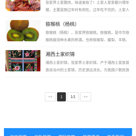
张家界土家腊肉，味道美极了！土家人家家都兴喂年
猪，主要是图过年时有肉吃，过年吃不完的，土家人
便把它制作成腊肉，不仅便于保存，而且肉色更加好
猕猴桃（杨桃）
看，把腊肉放在锅里烹煮，香飘十里，勾人食欲···
猕猴桃（杨桃），张家界猕猴桃，猕猴桃，是中华猕
猴桃栽培种水果的称谓。也称猕猴梨、藤梨、羊桃、
阳桃、木子与毛木果等，原产于中国南方。一般是椭
湘西土家织锦
圆形的。深褐色并带毛的表皮一般不食用，而其···
湘西土家织锦，张家界土家织锦，产于湘西土家族苗
族自治州的土家锦，历史源远流长。为我国少数民族
织锦之一。土家织锦民间称为“打花”，传统织锦多作
铺盖用，土家语称为“西兰卡普”，意思为土···
<<
1
1/1
>>