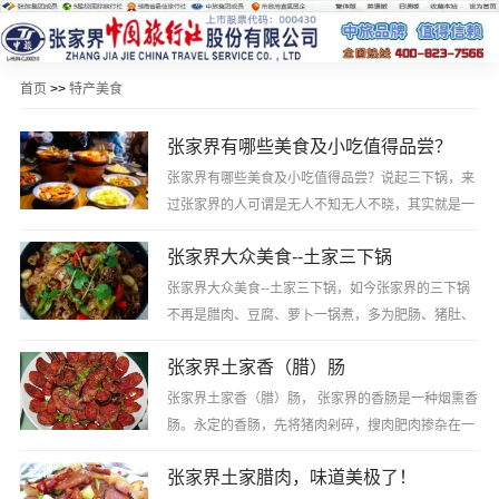
首页
>>
特产美食
张家界有哪些美食及小吃值得品尝？
张家界有哪些美食及小吃值得品尝？说起三下锅，来
过张家界的人可谓是无人不知无人不晓，其实就是一
种很方便的干锅，它是由三种主料做成的，多为肥
张家界大众美食--土家三下锅
肠、猪肚、牛肚、羊肚、猪蹄或猪头肉等选其中二···
张家界大众美食--土家三下锅，如今张家界的三下锅
不再是腊肉、豆腐、萝卜一锅煮，多为肥肠、猪肚、
牛肚、羊肚、猪蹄或猪头肉等选其中二、三样或多样
张家界土家香（腊）肠
经过本地的土厨师特殊加工成一锅煮。三下锅的···
张家界土家香（腊）肠， 张家界的香肠是一种烟熏香
肠。永定的香肠，先将猪肉剁碎，搜肉肥肉掺杂在一
起，再与盐、辣椒、姜、陈皮、花椒及其他调料均匀
张家界土家腊肉，味道美极了！
搅拌，然后灌入猪肠中烟薰15天以上，把里面的···