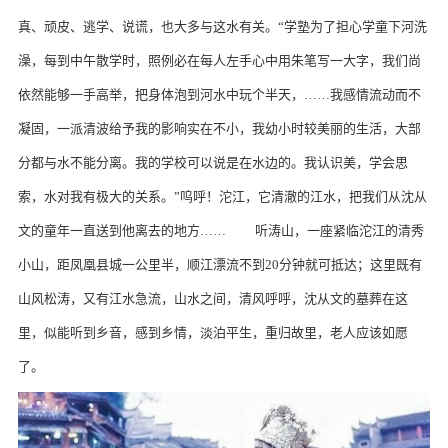
真、顽皮、逃学、说谎，也大多与这水有关。“学塾为了担心学童下河洗
澡，每到中午散学时，照例必在每人左手心中用朱笔写一大字，我们尚
依然能够一手高举，把身体泡到河水中玩个半天，……我感情流动而不
凝固，一派清波给予我的影响实在不小，我幼小时较美丽的生活，大部
分都与水不能分离。我的学校可以说是在水边的。我认识美，学会思
索，水对我有极大的关系。”呜呼！沱江，它清澈的江水，把我们从沈从
文的童年一直送到他离去的地方…… 听涛山，一座紧临沱江的清秀
小山，距凤凰县城一公里半，顺江漂流不到20分钟就可抵达；这里既有
山风松涛，又有江水急流，山水之间，清风呼呼，沈从文的墓葬在这
里，似能听到乡音，感到乡情，淡泊平生，重归故里，老人应该如愿
了。