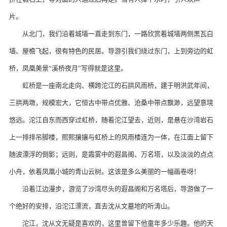
片。
从北门，我们沿着城墙一直走到东门，一路欣赏着城墙两侧黑瓦白
墙、屋檐飞起，很有特色的民居。导游引我们绕过东门，上到旁边的虹
桥，凤凰美景“溪桥夜月”写得就是这里。
虹桥是一座南北走向、横跨沱江的石拱风雨桥，建于明洪武年间，
三拱两墩，规模宏大，它恒古中带点优雅、沧桑中带点飘渺，远望意境
悠远。沱江自东而西穿过虹桥，随着沱江望去，近则，是悬在沙湾岩石
上一排排吊脚楼，熙熙攘攘与虹桥上的风雨楼连为一体，在江面上留下
随波漂浮的倒影；远则，是霞雾中的遐昌阁、万名塔，以及淡淡的点点
小舟，依着凤凰小城的青山云树。这该是多么美丽的一幅画卷呀！
沿着江边漫步，游览了沙湾尽头的遐昌阁和万名塔后，导游做了一
个绝好的安排，沿沱江漂流，直去沈从文墓地的听涛山。
沱江，沈从文无疑是喜欢的，这里曾留下他童年多少乐趣。他的天