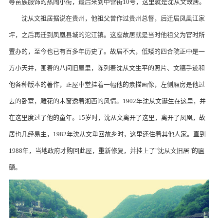
等苗族服饰的热闹小街，最后来到中营街10号，这里就是沈从文故居。
沈从文祖居据说在贵州，他祖父曾作过贵州总督，后迁居凤凰江家
坪，之后再迁到凤凰县城的沱江镇。这座故居就是当时他祖父为官时所
置办的，至今也已有百多年历史了。故居不大，低矮的四合院正中是一
方小天井，围着的八间旧屋里，陈列着沈从文生平的照片、文稿手迹和
他各种版本的著作，正屋中堂挂着一幅他的素描画像，左侧厢房是他过
去的卧室，雕花的木窗透着湘西的风情。1902年沈从文诞生在这里，并
在这里度过了他的童年。15岁时，沈从文离开了这里，离开了凤凰，故
居也几经易主，1982年沈从文重回故乡时，这里还住着其他人家。直到
1988年，当地政府才购回此屋，重新修复，并挂上了"沈从文旧居"的匾
额。