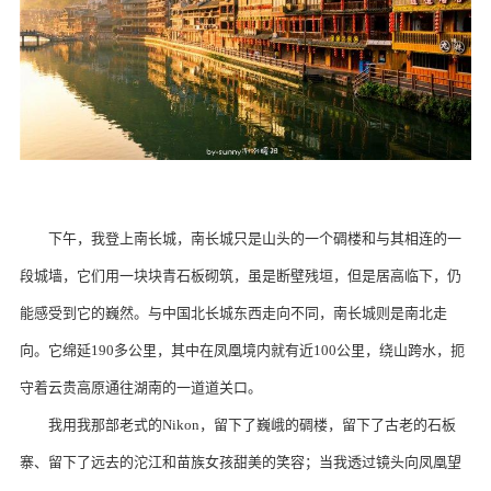
下午，我登上南长城，南长城只是山头的一个碉楼和与其相连的一
段城墙，它们用一块块青石板砌筑，虽是断壁残垣，但是居高临下，仍
能感受到它的巍然。与中国北长城东西走向不同，南长城则是南北走
向。它绵延190多公里，其中在凤凰境内就有近100公里，绕山跨水，扼
守着云贵高原通往湖南的一道道关口。
我用我那部老式的Nikon，留下了巍峨的碉楼，留下了古老的石板
寨、留下了远去的沱江和苗族女孩甜美的笑容；当我透过镜头向凤凰望