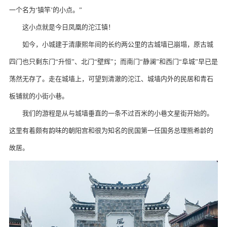
一个名为‘镇竿’的小点。”
这小点就是今日凤凰的沱江镇！
如今，小城建于清康熙年间的长约两公里的古城墙已崩塌，原古城
四门也只剩东门“升恒”、北门“壁辉”；而南门“静澜”和西门“阜城”早已是
荡然无存了。走在城墙上，可望到清澈的沱江、城墙内外的民居和青石
板铺就的小街小巷。
我们的游程是从与城墙垂直的一条不过百米的小巷文星街开始的。
这里有着颇有韵味的朝阳宫和很为知名的民国第一任国务总理熊希龄的
故居。