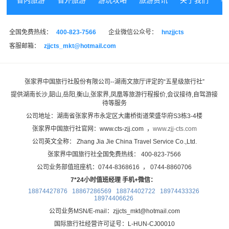
省内旅游
省外旅游
游玩攻略
旅游资讯
关于我们
特
全国免费热线：
400-823-7566
企业微信公众号：
hnzjjcts
客服邮箱：
zjjcts_mkt@hotmail.com
张家界中国旅行社股份有限公司--湖南文旅厅评定的“
五星级旅行社
”
提供湖南长沙,韶山,岳阳,衡山,张家界,凤凰等旅游行程报价,会议接待,自驾游接
待等服务
公司地址：湖南省张家界市永定区大庸桥街道荣盛华府S3栋3-4楼
张家界中国旅行社官网：www.cts-zjj.com ，
www.zjj-cts.com
公司英文全称： Zhang Jia Jie China Travel Service Co.,Ltd.
张家界中国旅行社全国免费热线： 400-823-7566
公司业务部值班座机：0744-8368616 ， 0744-8860706
7*24小时值班经理 手机+微信：
18874427876 18867286569 18874402722 18974433326
18974406626
公司业务MSN/E-mail：zjjcts_mkt@hotmail.com
国际旅行社经营许可证号：L-HUN-CJ00010