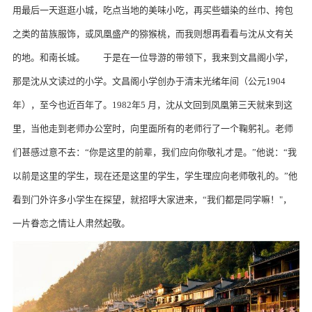
用最后一天逛逛小城，吃点当地的美味小吃，再买些蜡染的丝巾、挎包
之类的苗族服饰，或凤凰盛产的猕猴桃，而我则想再看看与沈从文有关
的地。和南长城。 于是在一位导游的带领下，我来到文昌阁小学，
那是沈从文读过的小学。文昌阁小学创办于清末光绪年间（公元1904
年），至今也近百年了。1982年5 月，沈从文回到凤凰第三天就来到这
里，当他走到老师办公室时，向里面所有的老师行了一个鞠躬礼。老师
们甚感过意不去：“你是这里的前辈，我们应向你敬礼才是。”他说：“我
以前是这里的学生，现在还是这里的学生，学生理应向老师敬礼的。”他
看到门外许多小学生在探望，就招呼大家进来，“我们都是同学嘛！"，
一片眷恋之情让人肃然起敬。