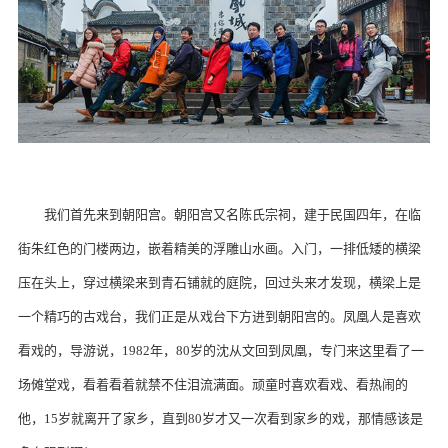
我们首先来到朝阳宫。朝阳宫又名陈氏宗祠，建于民国四年，在临
街朱红色的门楼两边，嵌着精美的浮雕山水画。入门，一排低矮的横梁
压在头上，穿过横梁来到青石铺就的庭院，回过头来才发现，横梁上是
一个精巧的古戏台，我们正是从戏台下方进到朝阳宫的。凤凰人是喜欢
看戏的，导游说，1982年，80岁的沈从文回到凤凰，专门来这里看了一
场傩堂戏，看着看着就禁不住泪流满面。顽童时喜欢看戏、看热闹的
他，15岁就离开了家乡，直到80岁才又一次看到家乡的戏，那情感该是