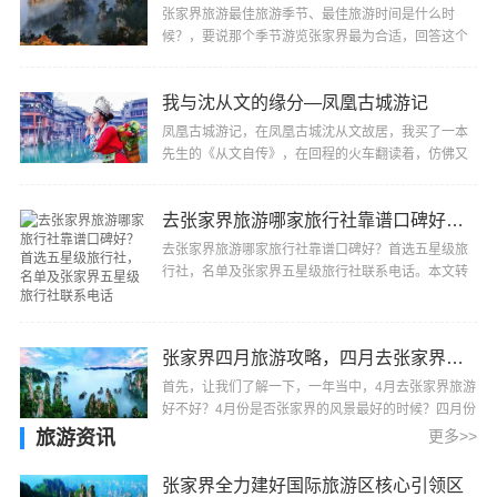
张家界旅游最佳旅游季节、最佳旅游时间是什么时
候？，要说那个季节游览张家界最为合适，回答这个
问题还真有点难度，因为张家界是个纯自然性风景
区，一···
我与沈从文的缘分—凤凰古城游记
凤凰古城游记，在凤凰古城沈从文故居，我买了一本
先生的《从文自传》，在回程的火车翻读着，仿佛又
走进凤凰，走进沈从文，他的过去，他的童年、他的
所···
去张家界旅游哪家旅行社靠谱口碑好？首选五星级旅行社，名单及张家界五星级旅行社联系电话
去张家界旅游哪家旅行社靠谱口碑好？首选五星级旅
行社，名单及张家界五星级旅行社联系电话。本文转
自：张家界日报本报讯（董明勤）2026年1月19日，
湖南···
张家界四月旅游攻略，四月去张家界旅游注意事项，张家界4月份旅行攻略
首先，让我们了解一下，一年当中，4月去张家界旅游
好不好？4月份是否张家界的风景最好的时候？四月份
是否张家界旅游的旺季，最适合旅游吗？答案是肯定
旅游资讯
更多>>
···
张家界全力建好国际旅游区核心引领区