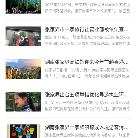
2026年3月29日，省文旅厅召开大张家界国际旅游区
精品线路座谈会，张家界等五市州文旅部门、景区及
OTA平台代表齐聚一堂，围绕线路打造、产品提质、
市场···
张家界市一家旅行社营业部被依法查封，涉嫌低价招徕、虚假宣传等违法违规行为
2026年4月6日，张家界市永定区“依法治旅”综合办公
室组织区公安分局、区市场监督管理局、区文旅广体
局等相关单位以及官黎坪街道办事处依法对一旅行社
···
湖南张家界高铁站迎来今年首趟香港高铁旅游专列
张家界日报讯 （刘涛 文青） 大张家界国际旅游区来
客人了。4月3日至7日，今年首趟来湘香港高铁旅游
专列开进湖南，619名香港游客在5天时间内深度体验
“···
张家界出台五项举措优化导游执业环境规范执业行为
3月31日，一条呼吁简化导游带团程序、取消不合理
收费的短视频在网络引发社会广泛关注。张家界市文
旅广体局第一时间高度重视、迅速部署，于4月1日召
开专···
湖南张家界土家族织锦成入境游客消费新宠
湖南张家界土家族织锦成入境游客消费新宠，张家界