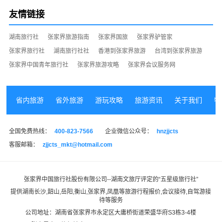
人数:88人会议主办:广州百康源集团会议承办:张家···
友情链接
湖南旅行社
张家界旅游指南
张家界国旅
张家界驴管家
张家界旅行社
湖南旅行社社
香港到张家界旅游
台湾到张家界旅游
张家界中国青年旅行社
张家界旅游攻略
张家界会议服务网
省内旅游
省外旅游
游玩攻略
旅游资讯
关于我们
特
全国免费热线：
400-823-7566
企业微信公众号：
hnzjjcts
客服邮箱：
zjjcts_mkt@hotmail.com
张家界中国旅行社股份有限公司--湖南文旅厅评定的“
五星级旅行社
”
提供湖南长沙,韶山,岳阳,衡山,张家界,凤凰等旅游行程报价,会议接待,自驾游接
待等服务
公司地址：湖南省张家界市永定区大庸桥街道荣盛华府S3栋3-4楼