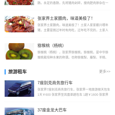
肠。永定的香肠，先将猪肉剁碎，搜肉肥肉掺杂在一
起，再与盐、辣椒、姜、陈皮、花椒及其他调料均匀
搅···
张家界土家腊肉，味道美极了！
张家界土家腊肉，味道美极了！土家人家家都兴喂年
猪，主要是图过年时有肉吃，过年吃不完的，土家人
便把它制作成腊肉，不仅便于保存，而且肉色更加好
看···
猕猴桃（杨桃）
猕猴桃（杨桃），张家界猕猴桃，猕猴桃，是中华猕
猴桃栽培种水果的称谓。也称猕猴梨、藤梨、羊桃、
阳桃、木子与毛木果等，原产于中国南方。一般是椭
圆···
旅游租车
更多>>
7座别克商务旅行车
张家界7座别克商务旅行车，张家界一地旅游按天包车
1天￥600 张家界至凤凰单趟包车 1趟￥1600 张家界
机场或火车站至景区酒店单趟包车1趟￥280 张家界机
···
37座金龙大巴车