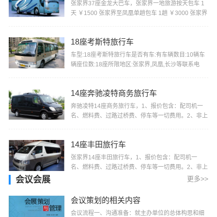
张家界37座金龙大巴车，张家界一地旅游按天包车 1
天 ￥1500 张家界至凤凰单趟包车 1趟 ￥3000 张家界
机场或火车站至景区酒店单趟包车 1趟 ￥800 张家界
···
18座考斯特旅行车
车型:18座考斯特旅行车是否有车:有车辆数目:10辆车
辆座位数:18座所限地区:张家界,凤凰,长沙等联系电
话:18874402722门市价:1500优惠价格:1200车简
介:1、···
14座奔驰凌特商务旅行车
奔驰凌特14座商务旅行车，1、报价包含：配司机一
名、燃料费、过路过桥费、停车等一切费用。2、非上
述行程包车，价格另行商议。3、我们将确保您所包租
车···
14座丰田旅行车
张家界14座丰田旅行车，1、报价包含：配司机一
名、燃料费、过路过桥费、停车等一切费用。2、非上
述行程包车，价格另行商议。3、我们将确保您所包租
会议会展
更多>>
车辆···
会议策划的相关内容
会议流程一、沟通准备：就主办单位的总体构思和细