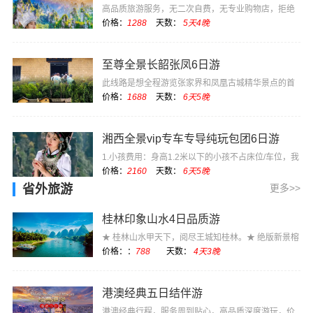
高品质旅游服务，无二次自费，无专业购物店，拒绝
低价坑团
价格：
1288
天数：
5天4晚
至尊全景长韶张凤6日游
此线路是想全程游览张家界和凤凰古城精华景点的首
选，长沙开始长···
价格：
1688
天数：
6天5晚
湘西全景vip专车专导纯玩包团6日游
1.小孩费用：身高1.2米以下的小孩不占床位/车位，我
社不收任何费···
价格：
2160
天数：
6天5晚
省外旅游
更多>>
桂林印象山水4日品质游
★ 桂林山水甲天下，阅尽王城知桂林。★ 绝版新景榕
杉湖，演绎着···
价格：：
788
天数：
4天3晚
港澳经典五日结伴游
港澳经典行程，服务周到贴心，高品质深度游玩，价