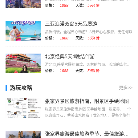
格实惠
价格：：
1088
天数：
5天4晚
三亚浪漫双岛5天品质游
品质纯玩，全程省心畅游！A开开心心旅游，无任何以
购物为目的的强···
价格：：
1888
天数：
5天4晚
北京经典5天4晚结伴游
游北京,感受宫殿的辉煌、园林的气派、长城的宏伟。
感受现代化国际···
价格：：
1088
天数：
5天4晚
游玩攻略
更多>>
张家界景区旅游指南，附景区手绘地图
张家界景区旅游指南,附景区手绘地图，张家界，一个
以奇峰异石、秀美山水闻名于世的地方，是每个旅行
者梦寐以求的目的地。以下为您推荐张家界不容错过
的···
张家界旅游最佳旅游季节、最佳旅游时间是什么时候？