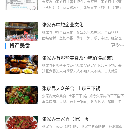
张家界中国旅行社营业证件，张家界中国旅行社《营
业执照》（工商局颁发），张家界中国旅行社《旅行
社业务经营许可证》（旅游局颁发）
张家界中旅企业文化
张家界中旅企业文化，企业文化及理念，企业精神，
团结创新、坚韧不拔、勇争一流、乐于奉献。经营理
念 以人为本、管理创新。服务宗旨 服务好每一位游客
特产美食
更多>>
···
张家界有哪些美食及小吃值得品尝？
张家界有哪些美食及小吃值得品尝？说起三下锅，来
过张家界的人可谓是无人不知无人不晓，其实就是一
种很方便的干锅，它是由三种主料做成的，多为肥
肠、···
张家界大众美食--土家三下锅
张家界大众美食--土家三下锅，如今张家界的三下锅不
再是腊肉、豆腐、萝卜一锅煮，多为肥肠、猪肚、牛
肚、羊肚、猪蹄或猪头肉等选其中二、三样或多样经
···
张家界土家香（腊）肠
张家界土家香（腊）肠， 张家界的香肠是一种烟熏香