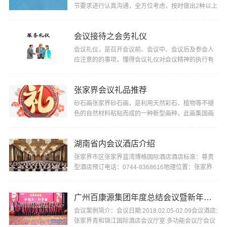
节要求进行认真沟通，全方位考虑，按时做出2种以上
合适的方案供选择。二、会议策划：根据主办单位的
会···
会议接待之会务礼仪
会议礼仪，是召开会议前、会议中、会议后及参会人
应注意的的事项，懂得会议礼仪对会议精神的执行有
较大的促进作用。会议礼仪包括：（一）会议座次排
定···
张家界会议礼品推荐
砂石画张家界砂石画，是利用天然彩石、植物等不褪
色的自然材料粘贴而成的一种新型画种，此画集国画
构图、西画手法、熔版画、雕刻和盆景艺术为一炉，
具···
湖南省内会议酒店介绍
张家界市区张家界蓝湾博格国际酒店酒店标准：尊贵
型酒店预订电话：0744-8368616地理位置：张家界
市区且住岗周围景点：天门山，土司城、老院子张家
界阳···
广州百康源集团年度总结会议暨新年晚会
会议案例简介：会议日期:2018.02.05-02.09会议酒店:
张家界青和锦江国际酒店会议厅室:多功能会议厅会议