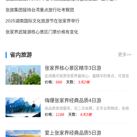
张旅集团接待台湾重点旅行社考察团
2025湖南国际文化旅游节在张家界举行
张家界武陵源核心景区门票价格有变化
省内旅游
更多>>
张家界核心景区精华3日游
此线路可观赏张家界最核心、最精华的景点，可游览
电影《阿凡达》···
价格：
688
天数：
3天2晚
嗨爆张家界经典品质4日游
高品质旅游服务，无二次自费，无专业购物店，拒绝
低价坑团
价格：
1188
天数：
4天3晚
爱上张家界经典品质5日游